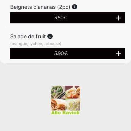
Beignets d'ananas (2pc)
3.50
€
Salade de fruit
(mangue, lychee, arbouse)
5.90
€