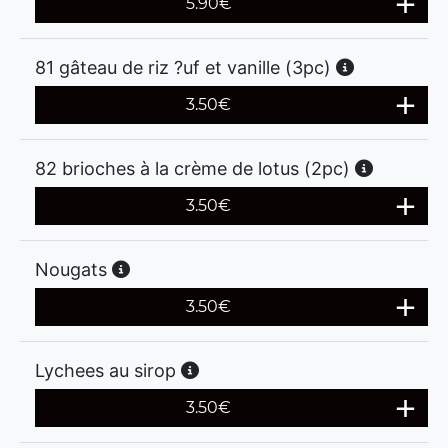
5.90
€
81 gâteau de riz ?uf et vanille (3pc)
3.50
€
82 brioches à la crème de lotus (2pc)
3.50
€
Nougats
3.50
€
Lychees au sirop
3.50
€